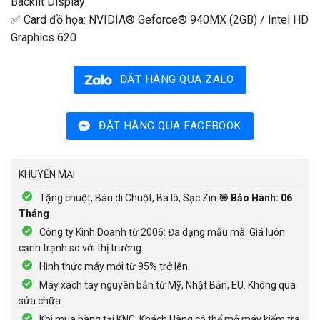
Backlit Display
✅ Card đồ họa: NVIDIA® Geforce® 940MX (2GB) / Intel HD
Graphics 620
ĐẶT HÀNG QUA ZALO
ĐẶT HÀNG QUA FACEBOOK
KHUYẾN MẠI
Tặng chuột, Bàn di Chuột, Ba lô, Sạc Zin
🎯 Bảo Hành: 06
Tháng
Công ty Kinh Doanh từ 2006: Đa dạng mẫu mã. Giá luôn
cạnh trạnh so với thị trường.
Hình thức máy mới từ 95% trở lên.
Máy xách tay nguyên bản từ Mỹ, Nhật Bản, EU. Không qua
sửa chữa.
Khi mua hàng tại KNC, Khách Hàng có thể mở máy kiểm tra