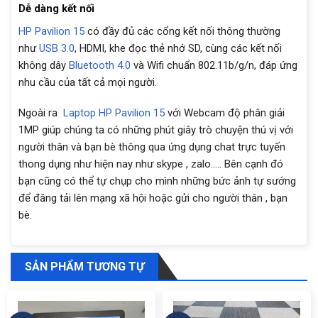
Dễ dàng kết nối
HP Pavilion 15
có đầy đủ các cổng kết nối thông thường
như
USB 3.0
, HDMI, khe đọc thẻ nhớ SD, cùng các kết nối
không dây
Bluetooth 4.0
và Wifi chuẩn 802.11b/g/n, đáp ứng
nhu cầu của tất cả mọi người.
Ngoài ra
Laptop HP Pavilion 15
với Webcam độ phân giải
1MP giúp chúng ta có những phút giây trò chuyện thú vị với
người thân và bạn bè thông qua ứng dụng chat trực tuyến
thong dụng như hiện nay như skype , zalo….. Bên cạnh đó
bạn cũng có thể tự chụp cho mình những bức ảnh tự sướng
để đăng tải lên mạng xã hội hoặc gửi cho người thân , bạn
bè.
SẢN PHẨM TƯƠNG TỰ