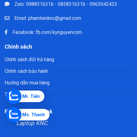
Zalo: 0988316316 - 0838316316 - 0963042423
Email:
phamtienknc@gmail.com
Facebook:
fb.com/kynguyencom
Chính sách
Chính sách đổi trả hàng
Chính sách bảo hành
Hướng dẫn mua hàng
Trả góp laptop
Mr. Tiến
Fanpage Facebook
Ms. Thanh
Laptop KNC