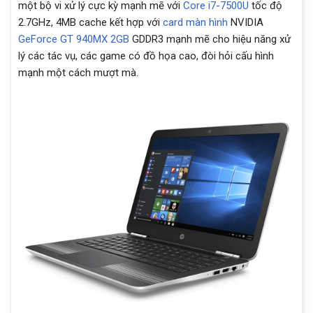
một bộ vi xử lý cực kỳ mạnh mẽ với
Core i7-7500U
tốc độ
2.7GHz, 4MB cache kết hợp với
card màn hình
NVIDIA
GeForce GT 940MX 2GB
GDDR3 mạnh mẽ cho hiệu năng xử
lý các tác vụ, các game có đồ họa cao, đòi hỏi cấu hình
mạnh một cách mượt mà.