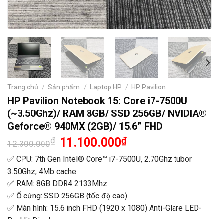
Trang chủ
/
Sản phẩm
/
Laptop HP
/
HP Pavilion
HP Pavilion Notebook 15: Core i7-7500U
(~3.50Ghz)/ RAM 8GB/ SSD 256GB/ NVIDIA®
Geforce® 940MX (2GB)/ 15.6” FHD
Giá
Giá
₫
11.100.000
₫
12.300.000
gốc
hiện
là:
tại
✅ CPU: 7th Gen Intel® Core™ i7-7500U, 2.70Ghz tubor
12.300.000₫.
là:
3.50Ghz, 4Mb cache
11.100.000₫.
✅ RAM: 8GB DDR4 2133Mhz
✅ Ổ cứng: SSD 256GB (tốc độ cao)
✅ Màn hình: 15.6 inch FHD (1920 x 1080) Anti-Glare LED-