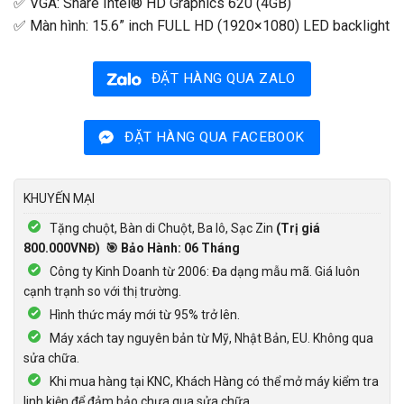
✅ VGA: Share Intel® HD Graphics 620 (4GB)
✅ Màn hình: 15.6” inch FULL HD (1920×1080) LED backlight
ĐẶT HÀNG QUA ZALO
ĐẶT HÀNG QUA FACEBOOK
KHUYẾN MẠI
Tặng chuột, Bàn di Chuột, Ba lô, Sạc Zin
(Trị giá
800.000VNĐ) ️ 🎯 Bảo Hành: 06 Tháng
Công ty Kinh Doanh từ 2006: Đa dạng mẫu mã. Giá luôn
cạnh trạnh so với thị trường.
Hình thức máy mới từ 95% trở lên.
Máy xách tay nguyên bản từ Mỹ, Nhật Bản, EU. Không qua
sửa chữa.
Khi mua hàng tại KNC, Khách Hàng có thể mở máy kiểm tra
linh kiện để đảm bảo chưa qua sửa chữa.