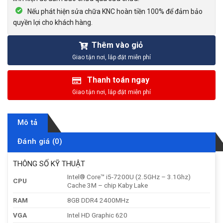
Nếu phát hiện sửa chữa KNC hoàn tiền 100% để đảm bảo
quyền lợi cho khách hàng.
Thêm vào giỏ
Thanh toán ngay
Mô tả
Đánh giá (0)
THÔNG SỐ KỸ THUẬT
Intel® Core™ i5-7200U (2.5GHz – 3.1Ghz)
CPU
Cache 3M – chip Kaby Lake
RAM
8GB DDR4 2400MHz
VGA
Intel HD Graphic 620