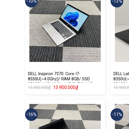
-10%
-13%
DELL Inspiron 7370: Core I7-
DELL Lat
8550U(~4.0Ghz)/ RAM 8GB/ SSD
8350U(
256GB/ LCD 13.3inch FHD IPS/ MỞ
256GB/ 
Giá
Giá
13.900.000
₫
15.500.000
₫
10.900.
KHOÁ VÂN TAY
gốc
hiện
là:
tại
15.500.000₫.
là:
13.900.000₫.
-16%
-11%