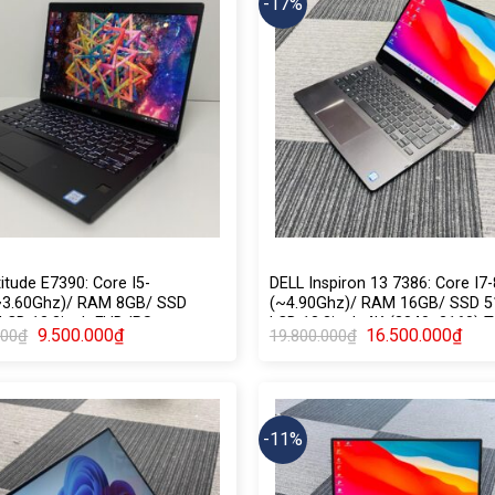
-17%
itude E7390: Core I5-
DELL Inspiron 13 7386: Core I7
~3.60Ghz)/ RAM 8GB/ SSD
(~4.90Ghz)/ RAM 16GB/ SSD 
LCD 13.3inch FHD IPS
LCD 13.3inch 4K (3840×2160)
Giá
Giá
9.500.000
₫
16.500.000
₫
000
₫
19.800.000
₫
gốc
hiện
là:
tại
19.800.000₫.
là:
16.5
-11%