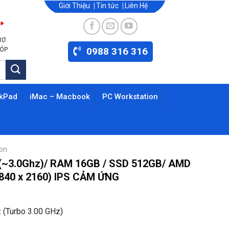
Giới Thiệu
Tin tức
Liên Hệ
RỢ
0988 316 316
GÓP
nkPad
iMac – Macbook
PC Workstation
ion
U (~3.0Ghz)/ RAM 16GB / SSD 512GB/ AMD
3840 x 2160) IPS CẢM ỨNG
 (Turbo 3.00 GHz)
0₫.