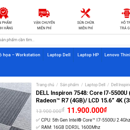
N PHẨM
VẬN CHUYỂN
SỬA CHỮA
HỖ T
NH HÃNG
MIỄN PHÍ
MIỄN PHÍ
TRẢ 
ồ họa – Workstation
Laptop Dell
Laptop HP
Lenovo Thi
Trang chủ
/
Sản phẩm
/
Laptop Dell
/
Dell Inspir
DELL Inspiron 7548: Core I7-5500
Radeon™ R7 (4GB)/ LCD 15.6” 4K (
Giá
Giá
₫
11.900.000
₫
13.900.000
gốc
hiện
là:
tại
✅ CPU: 5th Gen Intel® Core™ I7-5500U 2.4Ghz
13.900.000₫.
là:
✅ RAM: 16GB DDR3L 1600Mhz
11.900.00