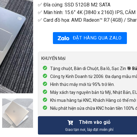
✅ Đĩa cứng: SSD 512GB M2 SATA
✅ Màn hình: 15.6” 4K (3840 x 2160) IPS, CẢ
✅ Card đồ họa: AMD Radeon™ R7 (4GB) / Shar
ĐẶT HÀNG QUA ZALO
KHUYẾN MẠI
Tặng chuột, Bàn di Chuột, Ba lô, Sạc Zin
🎯 B
Công ty Kinh Doanh từ 2006: Đa dạng mẫu mã. 
Hình thức máy mới từ 95% trở lên.
Máy xách tay nguyên bản từ Mỹ, Nhật Bản, E
Khi mua hàng tại KNC, Khách Hàng có thể mở 
Nếu phát hiện sửa chữa KNC hoàn tiền 100% đ
Thêm vào giỏ