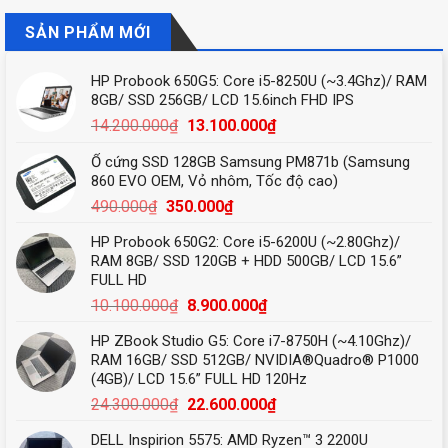
của chiếc iPhone X Plus với cụm
SẢN PHẨM MỚI
camera ba ống kính. Trung tuần
tháng 6/2018, ...
HP Probook 650G5: Core i5-8250U (~3.4Ghz)/ RAM
8GB/ SSD 256GB/ LCD 15.6inch FHD IPS
Giá
Giá
14.200.000
₫
13.100.000
₫
gốc
hiện
Ổ cứng SSD 128GB Samsung PM871b (Samsung
là:
tại
860 EVO OEM, Vỏ nhôm, Tốc độ cao)
14.200.000₫.
là:
Giá
Giá
490.000
₫
350.000
₫
13.100.000₫.
gốc
hiện
HP Probook 650G2: Core i5-6200U (~2.80Ghz)/
là:
tại
RAM 8GB/ SSD 120GB + HDD 500GB/ LCD 15.6”
490.000₫.
là:
FULL HD
350.000₫.
Giá
Giá
10.100.000
₫
8.900.000
₫
gốc
hiện
HP ZBook Studio G5: Core i7-8750H (~4.10Ghz)/
là:
tại
RAM 16GB/ SSD 512GB/ NVIDIA®Quadro® P1000
10.100.000₫.
là:
(4GB)/ LCD 15.6” FULL HD 120Hz
8.900.000₫.
Giá
Giá
24.300.000
₫
22.600.000
₫
gốc
hiện
DELL Inspirion 5575: AMD Ryzen™ 3 2200U
là:
tại