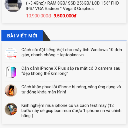
(~3.4Ghz)/ RAM 8GB/ SSD 256GB/ LCD 15.6” FHD
24.300.000₫.
là:
IPS/ VGA Radeon™ Vega 3 Graphics
22.600.000₫.
Giá
Giá
10.900.000
₫
9.500.000
₫
gốc
hiện
là:
tại
10.900.000₫.
là:
BÀI VIẾT MỚI
9.500.000₫.
Cách cài đặt tiếng Việt cho máy tính Windows 10 đơn
giản, nhanh chóng – laptopknc.vn
Cận cảnh iPhone X Plus sắp ra mắt có 3 camera sau
“đẹp không thể kìm lòng”
Cách khắc phục lỗi iPhone bị nóng, văng ứng dụng và
tự động khóa màn hình!
Kinh nghiệm mua iphone cũ và cách test máy (12
bước này sẽ giúp bạn mua được 1 iphone rin và chính
hãng )