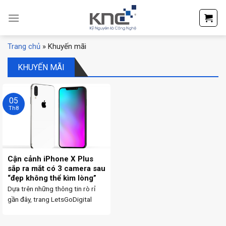
Skip
to
content
Trang chủ
»
Khuyến mãi
KHUYẾN MÃI
05
Th8
Cận cảnh iPhone X Plus
sắp ra mắt có 3 camera sau
“đẹp không thể kìm lòng”
Dựa trên những thông tin rò rỉ
gần đây, trang LetsGoDigital
dựng một bản concept chi tiết,
có độ chân thực cao về hình ảnh